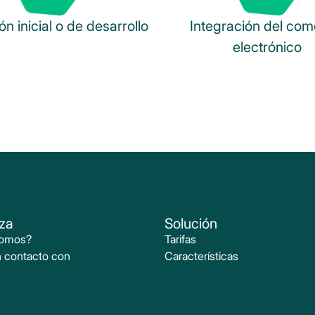
n inicial o de desarrollo
Integración del com
electrónico
za
Solución
somos?
Tarifas
 contacto con
Características